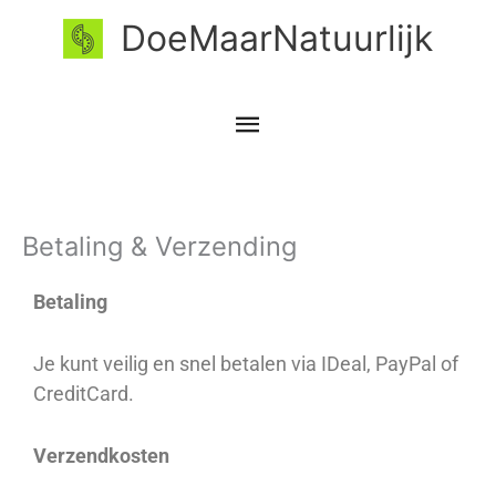
Ga
Hoofdmenu
DoeMaarNatuurlijk
naar
de
inhoud
Betaling & Verzending
Betaling
Je kunt veilig en snel betalen via IDeal, PayPal of
CreditCard.
Verzendkosten