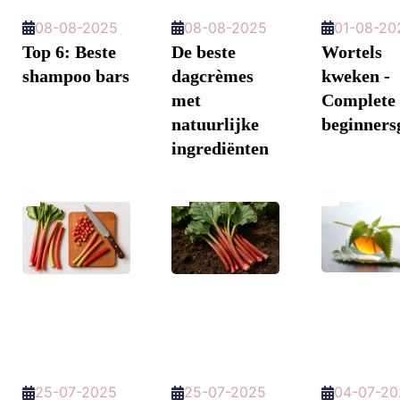
08-08-2025
08-08-2025
01-08-20
Top 6: Beste
De beste
Wortels
shampoo bars
dagcrèmes
kweken -
met
Complete
natuurlijke
beginners
ingrediënten
25-07-2025
25-07-2025
04-07-20