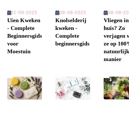
12-09-2025
08-08-2025
08-08-2
Uien Kweken
Knolselderij
Vliegen in
- Complete
kweken -
huis? Zo
Beginnersgids
Complete
verjagen 
voor
beginnersgids
ze op 10
Moestuin
natuurlij
manier