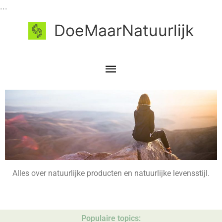
Ga
...
naar
Hoofdmenu
DoeMaarNatuurlijk
de
inhoud
Alles over natuurlijke producten en natuurlijke levensstijl.
Populaire topics: