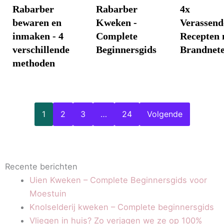
Rabarber
Rabarber
4x
bewaren en
Kweken -
Verassend
inmaken - 4
Complete
Recepten 
verschillende
Beginnersgids
Brandnete
methoden
1
2
3
…
24
Volgende
Recente berichten
Uien Kweken – Complete Beginnersgids voor
Moestuin
Knolselderij kweken – Complete beginnersgids
Vliegen in huis? Zo verjagen we ze op 100%