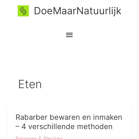
Ga
Hoofdmenu
DoeMaarNatuurlijk
naar
de
inhoud
Eten
Rabarber bewaren en inmaken
Rabarber
bewaren
– 4 verschillende methoden
en
Bewaren & Wecken