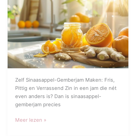
zonder
Suiker
Zelf Sinaasappel-Gemberjam Maken: Fris,
Pittig en Verrassend Zin in een jam die nét
even anders is? Dan is sinaasappel-
gemberjam precies
Meer lezen »