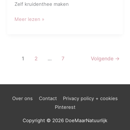
Zelf kruidenthee maken
Meer lezen »
1
2
…
7
Volgende
→
Over ons
Contact
Privacy policy + cookies
Pinterest
Copyright © 2026
DoeMaarNatuurlijk