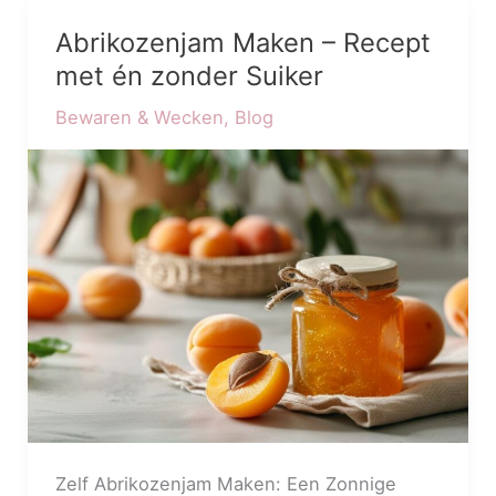
Abrikozenjam Maken – Recept
Abrikozenjam
Maken
met én zonder Suiker
–
Bewaren & Wecken
,
Blog
Recept
met
én
zonder
Suiker
Zelf Abrikozenjam Maken: Een Zonnige