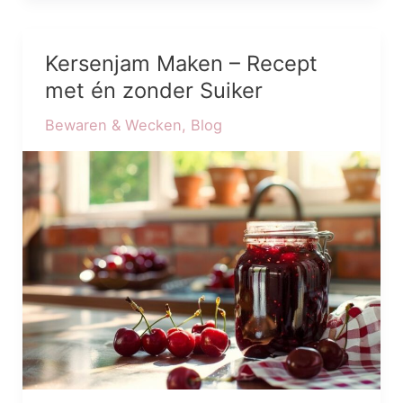
Kersenjam Maken – Recept
Kersenjam
Maken
met én zonder Suiker
–
Bewaren & Wecken
,
Blog
Recept
met
én
zonder
Suiker