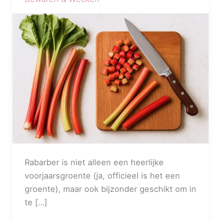
inmaken
–
4
verschillende
methoden
Rabarber is niet alleen een heerlijke
voorjaarsgroente (ja, officieel is het een
groente), maar ook bijzonder geschikt om in
te […]