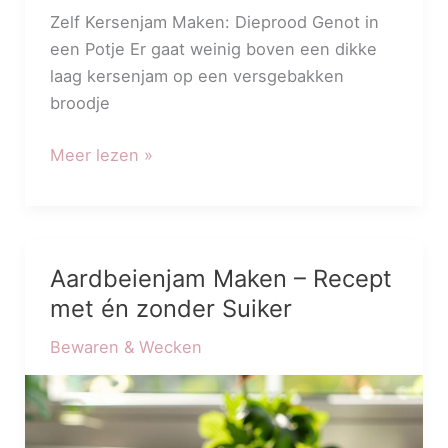
Zelf Kersenjam Maken: Dieprood Genot in
een Potje Er gaat weinig boven een dikke
laag kersenjam op een versgebakken
broodje
Meer lezen »
Aardbeienjam Maken – Recept
Aardbeienjam
Maken
met én zonder Suiker
–
Bewaren & Wecken
Recept
met
én
zonder