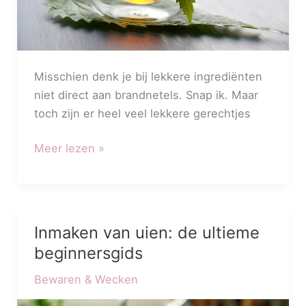
Misschien denk je bij lekkere ingrediënten
niet direct aan brandnetels. Snap ik. Maar
toch zijn er heel veel lekkere gerechtjes
Meer lezen »
Inmaken van uien: de ultieme
Inmaken
van
beginnersgids
uien:
Bewaren & Wecken
de
ultieme