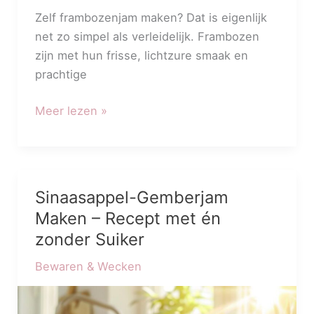
Zelf frambozenjam maken? Dat is eigenlijk
net zo simpel als verleidelijk. Frambozen
zijn met hun frisse, lichtzure smaak en
prachtige
Meer lezen »
Sinaasappel-Gemberjam
Sinaasappel-
Gemberjam
Maken – Recept met én
Maken
zonder Suiker
–
Bewaren & Wecken
Recept
met
én