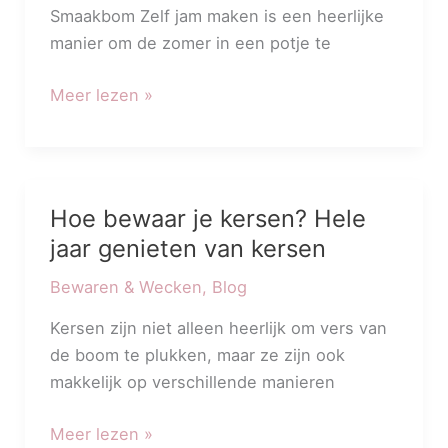
Smaakbom Zelf jam maken is een heerlijke
manier om de zomer in een potje te
Meer lezen »
Hoe bewaar je kersen? Hele
Hoe
bewaar
jaar genieten van kersen
je
Bewaren & Wecken
,
Blog
kersen?
Hele
Kersen zijn niet alleen heerlijk om vers van
jaar
de boom te plukken, maar ze zijn ook
genieten
makkelijk op verschillende manieren
van
kersen
Meer lezen »