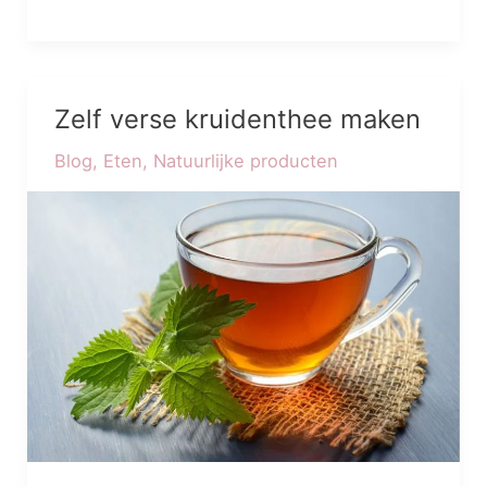
Zelf verse kruidenthee maken
Zelf
verse
Blog
,
Eten
,
Natuurlijke producten
kruidenthee
maken