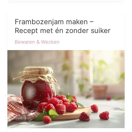
Frambozenjam maken –
Frambozenjam
maken
Recept met én zonder suiker
–
Bewaren & Wecken
Recept
met
én
zonder
suiker