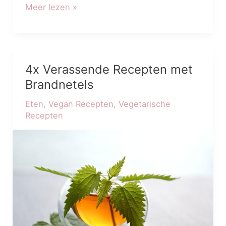
Meer lezen »
4x Verassende Recepten met
4x
Verassende
Brandnetels
Recepten
Eten
,
Vegan Recepten
,
Vegetarische
met
Recepten
Brandnetels