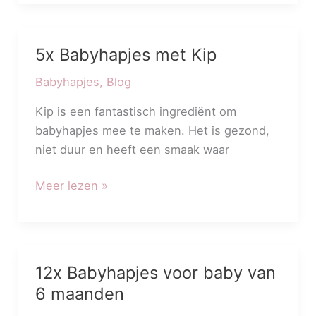
5x Babyhapjes met Kip
5x
Babyhapjes
Babyhapjes
,
Blog
met
Kip
Kip is een fantastisch ingrediënt om
babyhapjes mee te maken. Het is gezond,
niet duur en heeft een smaak waar
Meer lezen »
12x Babyhapjes voor baby van
12x
Babyhapjes
6 maanden
voor