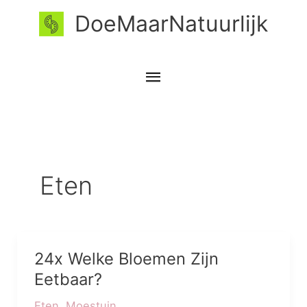
Ga
Hoofdmenu
DoeMaarNatuurlijk
naar
de
inhoud
Eten
24x Welke Bloemen Zijn
24x
Welke
Eetbaar?
Bloemen
Eten
,
Moestuin