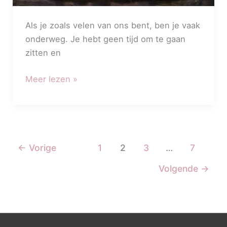
Als je zoals velen van ons bent, ben je vaak
onderweg. Je hebt geen tijd om te gaan
zitten en
Meer lezen »
←
Vorige
1
2
3
…
7
Volgende
→