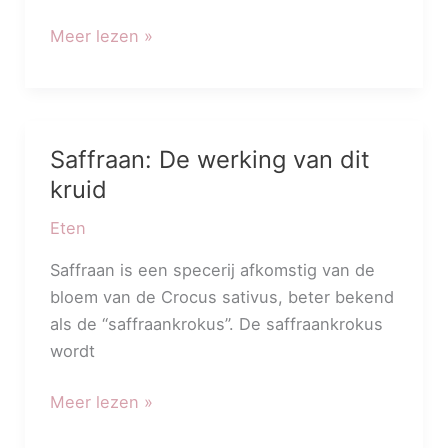
Meer lezen »
Saffraan: De werking van dit
Saffraan:
De
kruid
werking
Eten
van
dit
Saffraan is een specerij afkomstig van de
kruid
bloem van de Crocus sativus, beter bekend
als de “saffraankrokus”. De saffraankrokus
wordt
Meer lezen »