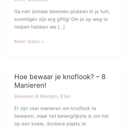
Zijn
Eetbaar?
Ga niet zomaar bloemen plukken in je tuin,
sommigen zijn erg giftig! Om je op weg te
helpen hebben we […]
Meer lezen »
Hoe bewaar je knoflook? – 8
Hoe
bewaar
Manieren!
je
Bewaren & Wecken
,
Eten
knoflook?
–
Er zijn veel manieren om knoflook te
8
bewaren, maar het belangrijkste is om het
Manieren!
op een koele, donkere plaats te