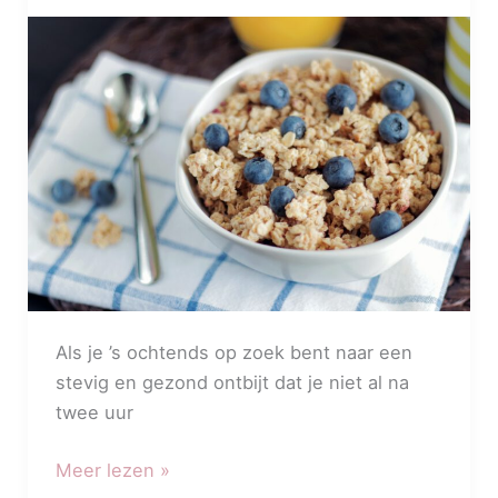
voordelen
en
4
nadelen
Als je ’s ochtends op zoek bent naar een
stevig en gezond ontbijt dat je niet al na
twee uur
Meer lezen »