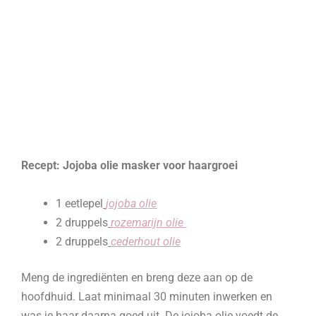
Recept: Jojoba olie masker voor haargroei
1 eetlepel
jojoba olie
2 druppels
rozemarijn olie
2 druppels
cederhout olie
Meng de ingrediënten en breng deze aan op de
hoofdhuid. Laat minimaal 30 minuten inwerken en
was je haar daarna goed uit. De jojoba olie voedt de