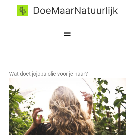
Ga
Hoofdmenu
DoeMaarNatuurlijk
naar
de
inhoud
Wat doet jojoba olie voor je haar?