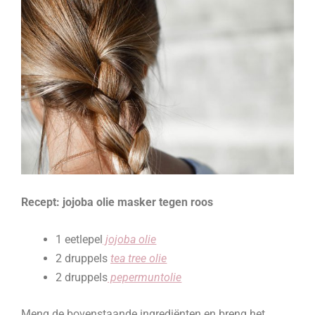
Recept: jojoba olie masker tegen roos
1 eetlepel
jojoba olie
2 druppels
tea tree olie
2 druppels
pepermuntolie
Meng de bovenstaande ingrediënten en breng het