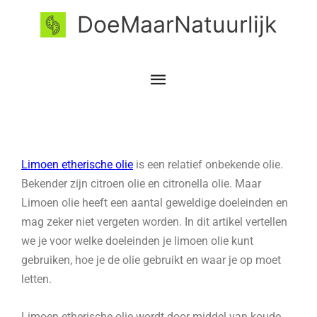
Ga
Hoofdmenu
DoeMaarNatuurlijk
naar
de
inhoud
Limoen etherische olie
is een relatief onbekende olie.
Bekender zijn citroen olie en citronella olie. Maar
Limoen olie heeft een aantal geweldige doeleinden en
mag zeker niet vergeten worden. In dit artikel vertellen
we je voor welke doeleinden je limoen olie kunt
gebruiken, hoe je de olie gebruikt en waar je op moet
letten.
Limoen etherische olie wordt door middel van koude