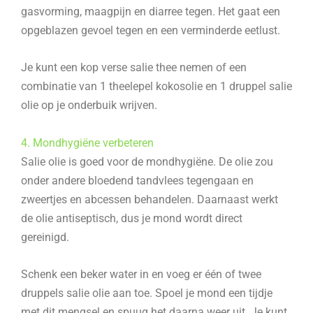
gasvorming, maagpijn en diarree tegen. Het gaat een
opgeblazen gevoel tegen en een verminderde eetlust.
Je kunt een kop verse salie thee nemen of een
combinatie van 1 theelepel kokosolie en 1 druppel salie
olie op je onderbuik wrijven.
4. Mondhygiëne verbeteren
Salie olie is goed voor de mondhygiëne. De olie zou
onder andere bloedend tandvlees tegengaan en
zweertjes en abcessen behandelen. Daarnaast werkt
de olie antiseptisch, dus je mond wordt direct
gereinigd.
Schenk een beker water in en voeg er één of twee
druppels salie olie aan toe. Spoel je mond een tijdje
met dit mengsel en spuug het daarna weer uit. Je kunt