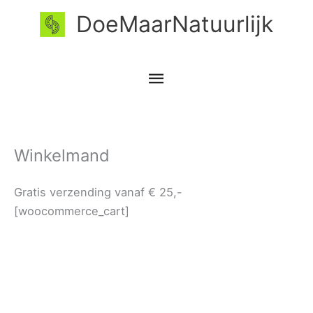
Ga
Hoofdmenu
DoeMaarNatuurlijk
naar
de
inhoud
Winkelmand
Gratis verzending vanaf € 25,-
[woocommerce_cart]