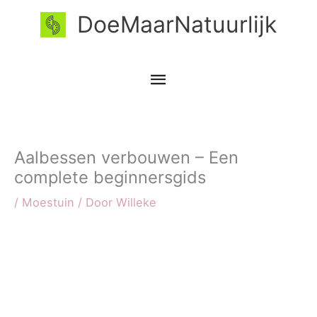
Ga
Hoofdmenu
DoeMaarNatuurlijk
naar
de
inhoud
Aalbessen verbouwen – Een
complete beginnersgids
/
Moestuin
/ Door
Willeke