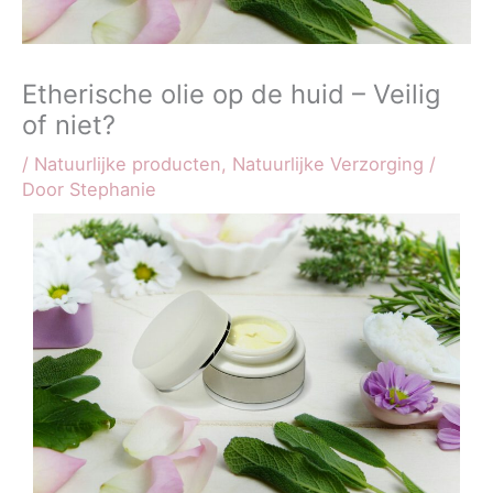
Etherische olie op de huid – Veilig
of niet?
/
Natuurlijke producten
,
Natuurlijke Verzorging
/
Door
Stephanie