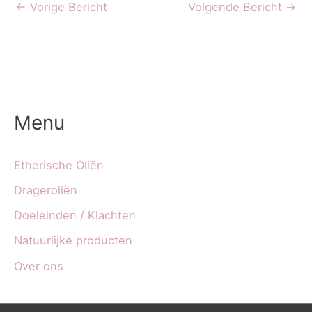
←
Vorige Bericht
Volgende Bericht
→
Menu
Etherische Oliën
Drageroliën
Doeleinden / Klachten
Natuurlijke producten
Over ons