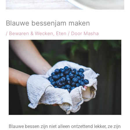
Blauwe bessenjam maken
/
Bewaren & Wecken
,
Eten
/ Door
Masha
Blauwe bessen zijn niet alleen ontzettend lekker, ze zijn