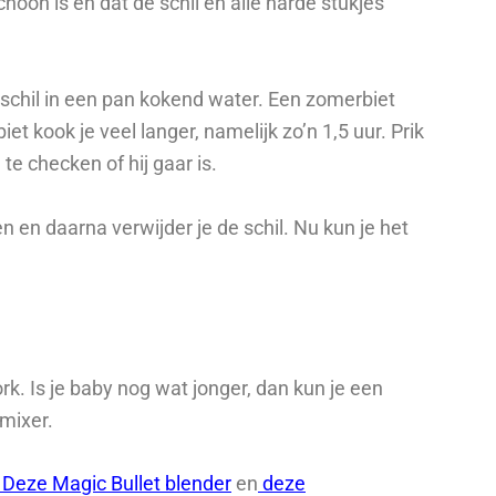
hoon is en dat de schil en alle harde stukjes
n schil in een pan kokend water. Een zomerbiet
iet kook je veel langer, namelijk zo’n 1,5 uur. Prik
te checken of hij gaar is.
en en daarna verwijder je de schil. Nu kun je het
k. Is je baby nog wat jonger, dan kun je een
mixer.
Deze Magic Bullet blender
en
deze