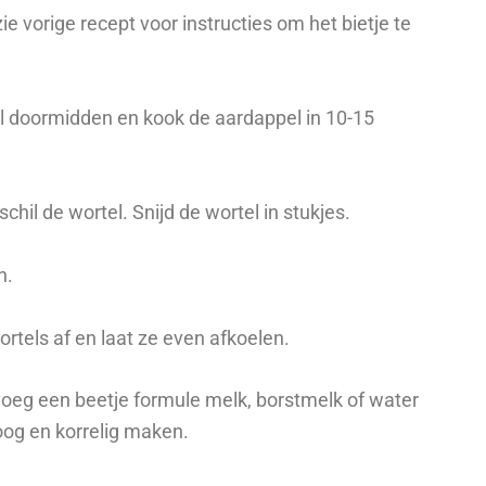
zie vorige recept voor instructies om het bietje te
el doormidden en kook de aardappel in 10-15
chil de wortel. Snijd de wortel in stukjes.
n.
rtels af en laat ze even afkoelen.
voeg een beetje formule melk, borstmelk of water
oog en korrelig maken.