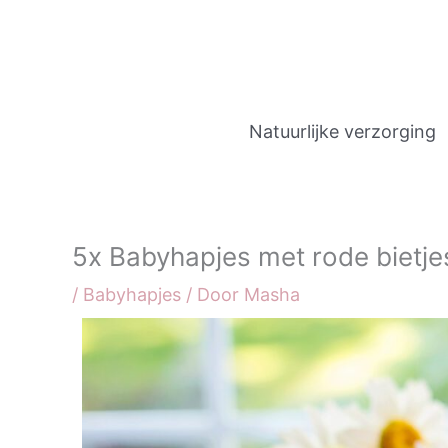
Ga
naar
de
inhoud
Natuurlijke verzorging
5x Babyhapjes met rode bietje
/
Babyhapjes
/ Door
Masha