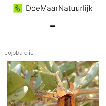
Ga
Hoofdmenu
DoeMaarNatuurlijk
naar
de
inhoud
Jojoba olie