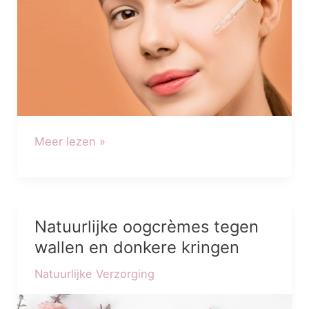
Meer lezen »
Natuurlijke oogcrèmes tegen
Natuurlijke
oogcrèmes
wallen en donkere kringen
tegen
Natuurlijke Verzorging
wallen
en