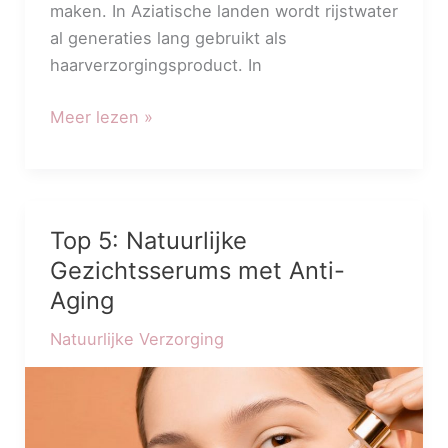
maken. In Aziatische landen wordt rijstwater
al generaties lang gebruikt als
haarverzorgingsproduct. In
Meer lezen »
Top 5: Natuurlijke
Top
5:
Gezichtsserums met Anti-
Natuurlijke
Aging
Gezichtsserums
Natuurlijke Verzorging
met
Anti-
Aging