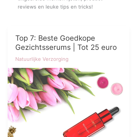
reviews en leuke tips en tricks!
Top 7: Beste Goedkope
Top
7:
Gezichtsserums | Tot 25 euro
Beste
Natuurlijke Verzorging
Goedkope
Gezichtsserums
|
Tot
25
euro