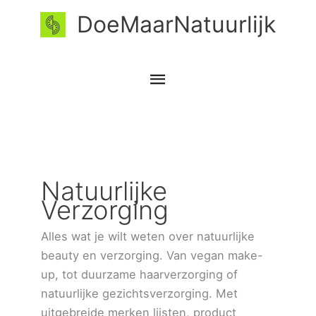
Ga
Hoofdmenu
DoeMaarNatuurlijk
naar
de
inhoud
Natuurlijke
Verzorging
Alles wat je wilt weten over natuurlijke
beauty en verzorging. Van vegan make-
up, tot duurzame haarverzorging of
natuurlijke gezichtsverzorging. Met
uitgebreide merken lijsten, product