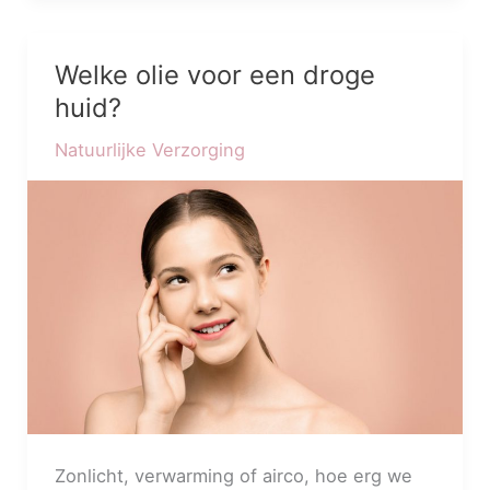
Welke olie voor een droge
Welke
olie
huid?
voor
Natuurlijke Verzorging
een
droge
huid?
Zonlicht, verwarming of airco, hoe erg we