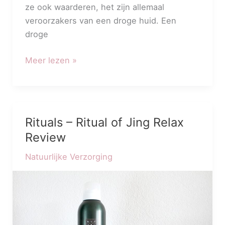
ze ook waarderen, het zijn allemaal
veroorzakers van een droge huid. Een
droge
Meer lezen »
Rituals – Ritual of Jing Relax
Rituals
–
Review
Ritual
Natuurlijke Verzorging
of
Jing
Relax
Review