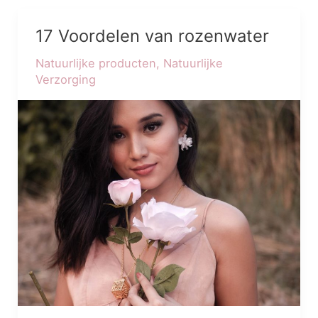
17 Voordelen van rozenwater
17
Voordelen
Natuurlijke producten
,
Natuurlijke
van
Verzorging
rozenwater