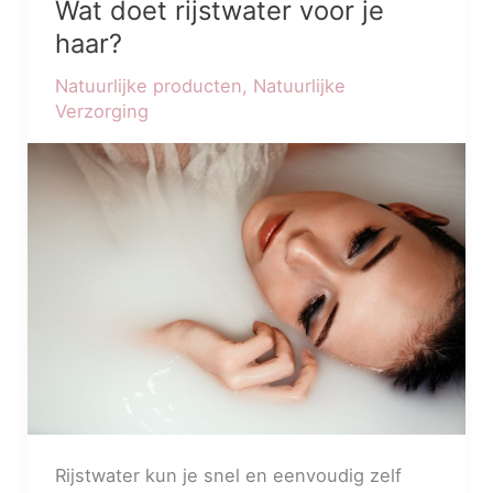
Wat doet rijstwater voor je
Wat
doet
haar?
rijstwater
Natuurlijke producten
,
Natuurlijke
voor
Verzorging
je
haar?
Rijstwater kun je snel en eenvoudig zelf